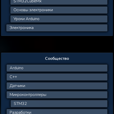
STM32CubeMx
Основы электроники
Уроки Arduino
Электроника
Сообщество
Arduino
C++
Датчики
Микроконтроллеры
STM32
Разработки