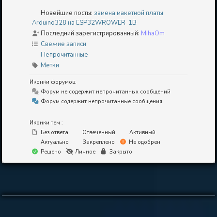
Новейшие посты:
замена макетной платы
Arduino328 на ESP32WROWER-1B
Последний зарегистрированный:
MihaOm
Свежие записи
Непрочитанные
Метки
Иконки форумов:
Форум не содержит непрочитанных сообщений
Форум содержит непрочитанные сообщения
Иконки тем :
Без ответа
Отвеченный
Активный
Актуально
Закреплено
Не одобрен
Решено
Личное
Закрыто