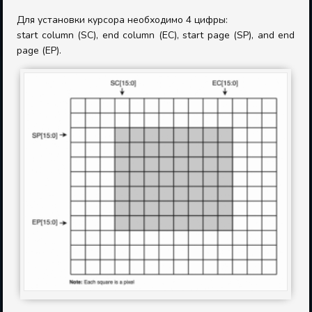
Для установки курсора необходимо 4 цифры:
start column (SC), end column (EC), start page (SP), and end
page (EP).