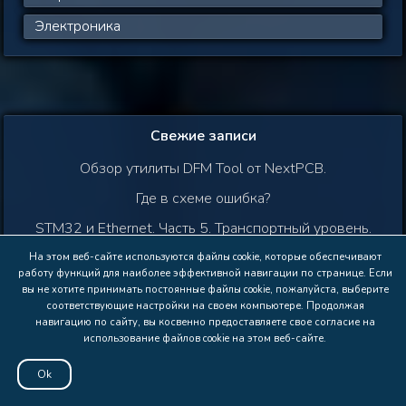
Электроника
Свежие записи
Обзор утилиты DFM Tool от NextPCB.
Где в схеме ошибка?
STM32 и Ethernet. Часть 5. Транспортный уровень.
Протокол UDP.
На этом веб-сайте используются файлы cookie, которые обеспечивают
работу функций для наиболее эффективной навигации по странице. Если
Как добавить библиотеку в Arduino IDE.
вы не хотите принимать постоянные файлы cookie, пожалуйста, выберите
соответствующие настройки на своем компьютере. Продолжая
Как разогнать Raspberry Pi 4 Model B.
навигацию по сайту, вы косвенно предоставляете свое согласие на
использование файлов cookie на этом веб-сайте.
© 2013 - 2026 MicroTechnics.ru |
Политика
Ok
конфиденциальности
|
Правила сайта
| Изображения и
материалы на сайте защищены авторским правом