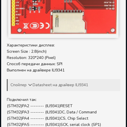
Характеристики дисплея:
Screen Size : 2.8(inch)
Resolution: 320*240 (Pixel)
Способ передачи данных: SPI
Выполнен на драйвере ILI9341
Спойлер
Datasheet на драйвер ILI9341
Подключил так:
(STM32)PA2 -------- (ILI9341)RESET
(STM32)PA3 -------- (ILI9341DC, Data / Command
(STM32)PA4 -------- (ILI9341)CS, Chip Select
(STM32)PA5 -------- (ILI9341)SCK, serial clock (SP1)