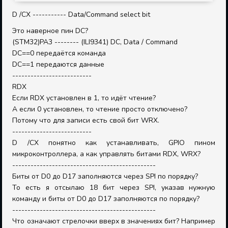
D /CX ----------- Data/Command select bit
Это наверное пин DC?
(STM32)PA3 -------- (ILI9341) DC, Data / Command
DC==0 передаётся команда
DC==1 передаются данные
--------------------------
RDX
Если RDX установлен в 1, то идёт чтение?
А если 0 установлен, то чтение просто отключено?
Потому что для записи есть свой бит WRX.
--------------------------
D /CX понятно как устанавливать, GPIO пином
микроконтроллера, а как управлять битами RDX, WRX?
-----------------------------------------------
Биты от D0 до D17 заполняются через SPI по порядку?
То есть я отсылаю 18 бит через SPI, указав нужную
команду и биты от D0 до D17 заполняются по порядку?
-----------------------------------------------
Что означают стрелочки вверх в значениях бит? Например