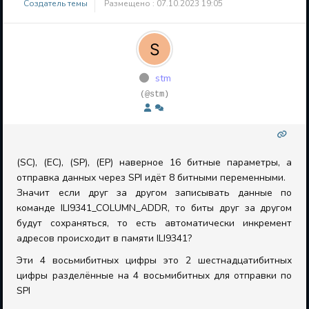
Создатель темы
Размещено : 07.10.2023 19:05
stm
(@stm)
(SC), (EC), (SP), (EP) наверное 16 битные параметры, а
отправка данных через SPI идёт 8 битными переменными.
Значит если друг за другом записывать данные по
команде ILI9341_COLUMN_ADDR, то биты друг за другом
будут сохраняться, то есть автоматически инкремент
адресов происходит в памяти ILI9341?
Эти 4 восьмибитных цифры это 2 шестнадцатибитных
цифры разделённые на 4 восьмибитных для отправки по
SPI