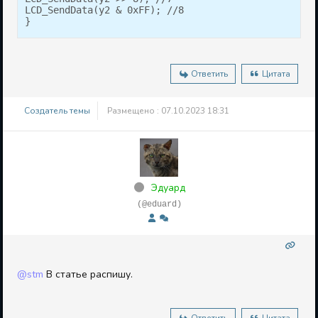
LCD_SendData(y2 & 0xFF); //8

}
Ответить
Цитата
Создатель темы
Размещено : 07.10.2023 18:31
Эдуард
(@eduard)
@stm
В статье распишу.