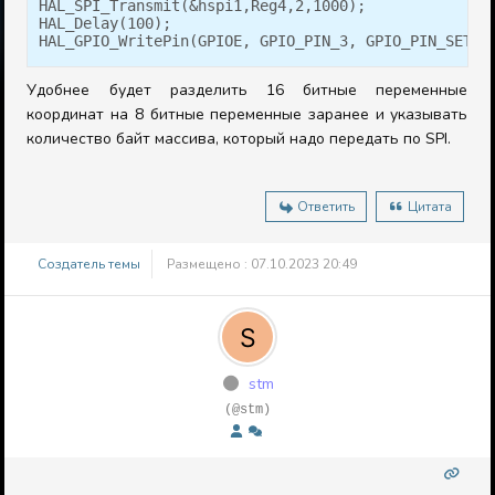
HAL_SPI_Transmit(&hspi1,Reg4,2,1000);

HAL_Delay(100);

HAL_GPIO_WritePin(GPIOE, GPIO_PIN_3, GPIO_PIN_SET);
Удобнее будет разделить 16 битные переменные
координат на 8 битные переменные заранее и указывать
количество байт массива, который надо передать по SPI.
Ответить
Цитата
Создатель темы
Размещено : 07.10.2023 20:49
stm
(@stm)