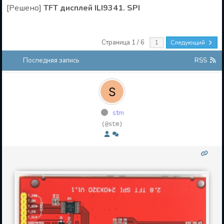
[Решено]
TFT дисплей ILI9341. SPI
Страница 1 / 6
Следующий
Последняя запись
RSS
stm
(@stm)