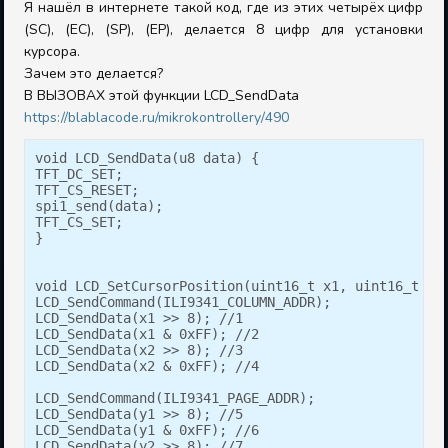
Я нашёл в интернете такой код, где из этих четырёх цифр
(SC), (EC), (SP), (EP), делается 8 цифр для установки
курсора.
Зачем это делается?
В ВЫЗОВАХ этой функции LCD_SendData
https://blablacode.ru/mikrokontrollery/490
void LCD_SendData(u8 data) {

TFT_DC_SET;

TFT_CS_RESET;

spi1_send(data);

TFT_CS_SET;

}

void LCD_SetCursorPosition(uint16_t x1, uint16_t y1,
LCD_SendCommand(ILI9341_COLUMN_ADDR);

LCD_SendData(x1 >> 8); //1

LCD_SendData(x1 & 0xFF); //2

LCD_SendData(x2 >> 8); //3

LCD_SendData(x2 & 0xFF); //4

LCD_SendCommand(ILI9341_PAGE_ADDR);

LCD_SendData(y1 >> 8); //5

LCD_SendData(y1 & 0xFF); //6

LCD_SendData(y2 >> 8); //7
