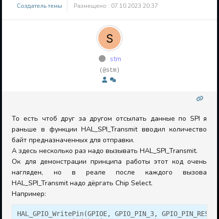
Создатель темы
Размещено : 07.10.2023 20:37
stm
(@stm)
То есть чтоб друг за другом отсылать данные по SPI я
раньше в функции HAL_SPI_Transmit вводил количество
байт предназначенных для отправки.
А здесь несколько раз надо вызывать HAL_SPI_Transmit.
Ок для демонстрации принципа работы этот код очень
нагляден, но в реале после каждого вызова
HAL_SPI_Transmit надо дёргать Chip Select.
Например:
HAL_GPIO_WritePin(GPIOE, GPIO_PIN_3, GPIO_PIN_RESET)