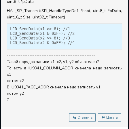
uint8_t *pData
HAL_SPI_Transmit(SPI_HandleTypeDef *hspi, uint8_t *pData,
uint16_t Size, uint32_t Timeout)
LCD_SendData(x1 >> 8); //1

LCD_SendData(x1 & 0xFF); //2

LCD_SendData(x2 >> 8); //3

LCD_SendData(x2 & 0xFF); //4
---------------------------------------------------
Такой порядок записи x1, x2, y1, y2 обязателен?
То есть в ILI9341_COLUMN_ADDR сначала надо записать
x1
потом x2
В ILI9341_PAGE_ADDR сначала надо записать y1
потом y2
?
Ответить
Цитата