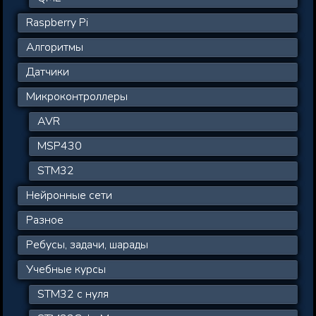
Raspberry Pi
Алгоритмы
Датчики
Микроконтроллеры
AVR
MSP430
STM32
Нейронные сети
Разное
Ребусы, задачи, шарады
Учебные курсы
STM32 с нуля