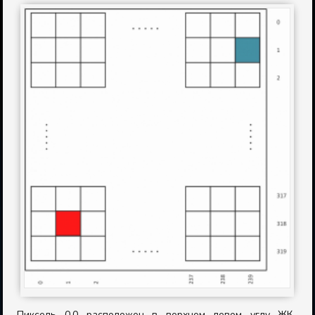
Пиксель 0,0 расположен в верхнем левом углу ЖК-