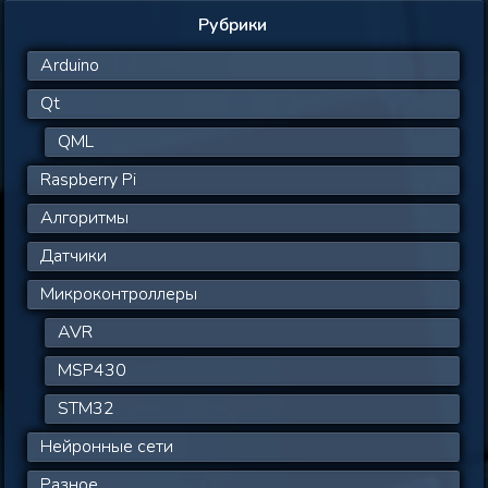
Рубрики
Arduino
Qt
QML
Raspberry Pi
Алгоритмы
Датчики
Микроконтроллеры
AVR
MSP430
STM32
Нейронные сети
Разное