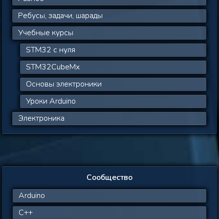
Ребусы, задачи, шарады
Учебные курсы
STM32 с нуля
STM32CubeMx
Основы электроники
Уроки Arduino
Электроника
Сообщество
Arduino
C++