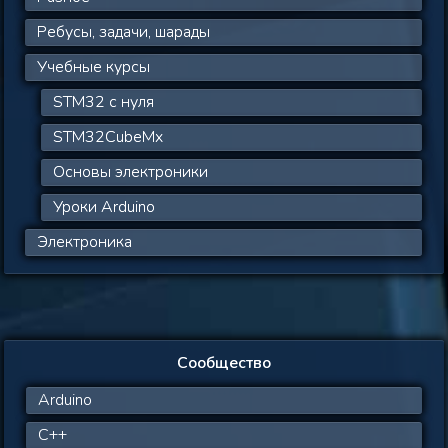
Ребусы, задачи, шарады
Учебные курсы
STM32 с нуля
STM32CubeMx
Основы электроники
Уроки Arduino
Электроника
Сообщество
Arduino
C++