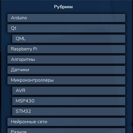
Рубрики
Arduino
Qt
QML
Raspberry Pi
Алгоритмы
Датчики
Микроконтроллеры
AVR
MSP430
STM32
Нейронные сети
Разное