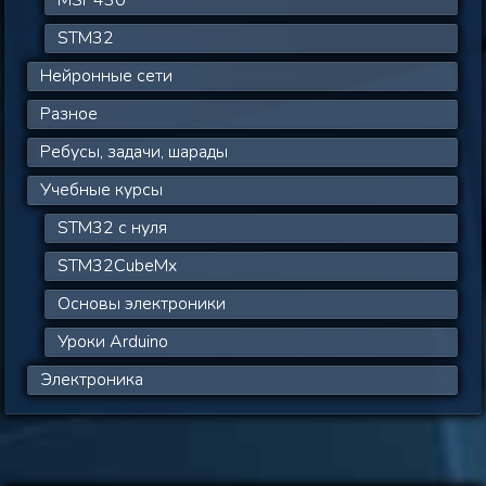
STM32
Нейронные сети
Разное
Ребусы, задачи, шарады
Учебные курсы
STM32 с нуля
STM32CubeMx
Основы электроники
Уроки Arduino
Электроника