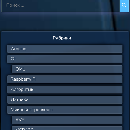
Поиск:
Рубрики
Arduino
Qt
QML
Raspberry Pi
Алгоритмы
Датчики
Микроконтроллеры
AVR
MSP430