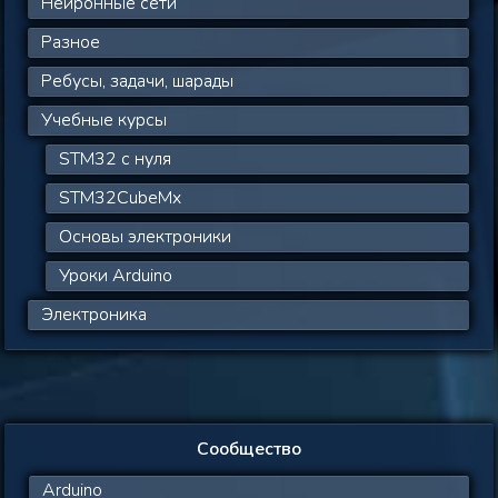
Нейронные сети
Разное
Ребусы, задачи, шарады
Учебные курсы
STM32 с нуля
STM32CubeMx
Основы электроники
Уроки Arduino
Электроника
Сообщество
Arduino