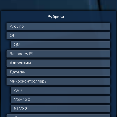
Рубрики
Arduino
Qt
QML
Raspberry Pi
Алгоритмы
Датчики
Микроконтроллеры
AVR
MSP430
STM32