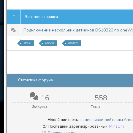
#
Заголовок записи
Подключение нескольких датчиков DS18B20 по oneW
stm32
onewire
ds18b20
Статистика форума
16
558
Форумы
Темы
Новейшие посты:
замена макетной платы Ar
Последний зарегистрированный:
MihaOm