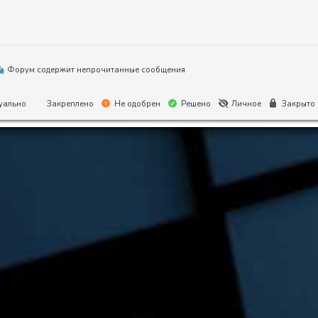
Форум содержит непрочитанные сообщения
уально
Закреплено
Не одобрен
Решено
Личное
Закрыто