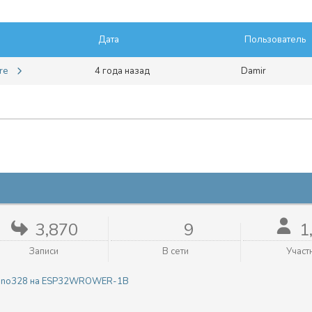
Дата
Пользователь
ire
4 года назад
Damir
3,870
9
1
Записи
В сети
Участ
duino328 на ESP32WROWER-1B