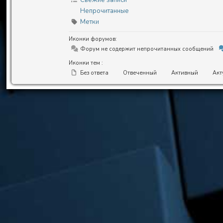
Свежие записи
Непрочитанные
Метки
Иконки форумов:
Форум не содержит непрочитанных сообщений
Иконки тем :
Без ответа
Отвеченный
Активный
Акт