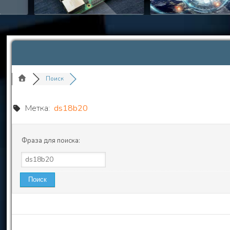
Поиск
Метка:
ds18b20
Фраза для поиска: